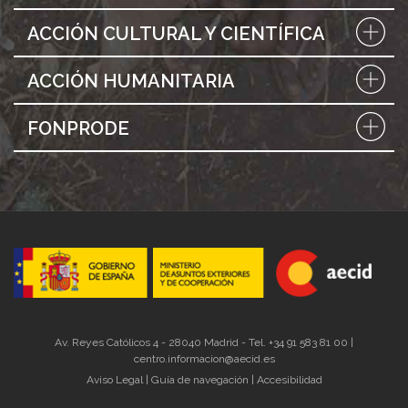
ACCIÓN CULTURAL Y CIENTÍFICA
ACCIÓN HUMANITARIA
FONPRODE
Av. Reyes Católicos 4 - 28040 Madrid - Tel. +34 91 583 81 00 |
centro.informacion@aecid.es
Aviso Legal
|
Guía de navegación
|
Accesibilidad